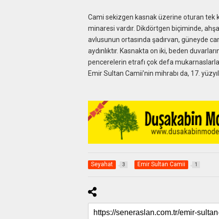
Cami sekizgen kasnak üzerine oturan tek k
minaresi vardır. Dikdörtgen biçiminde, ahşap
avlusunun ortasında şadırvan, güneyde cami
aydınlıktır. Kasnakta on iki, beden duvarlar
pencerelerin etrafı çok defa mukarnaslarla i
Emir Sultan Camii’nin mihrabı da, 17. yüzyılda
Seyahat
Emir Sultan Camii
3
1