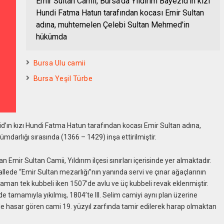
Emir Sultan Camii, Bursa'da Yıldırım Bayezid'ın kızı
Hundi Fatma Hatun tarafından kocası Emir Sultan
adına, muhtemelen Çelebi Sultan Mehmed'in
hükümda
Bursa Ulu camii
Bursa Yeşil Türbe
id’ın kızı Hundi Fatma Hatun tarafından kocası Emir Sultan adına,
arlığı sırasında (1366 – 1429) inşa ettirilmiştir.
 Emir Sultan Camii, Yıldırım ilçesi sınırları içerisinde yer almaktadır.
lede “Emir Sultan mezarlığı”nın yanında servi ve çınar ağaçlarının
 zaman tek kubbeli iken 1507’de avlu ve üç kubbeli revak eklenmiştir.
amamıyla yıkılmış, 1804’te III. Selim camiyi aynı plan üzerine
de hasar gören cami 19. yüzyıl zarfında tamir edilerek harap olmaktan