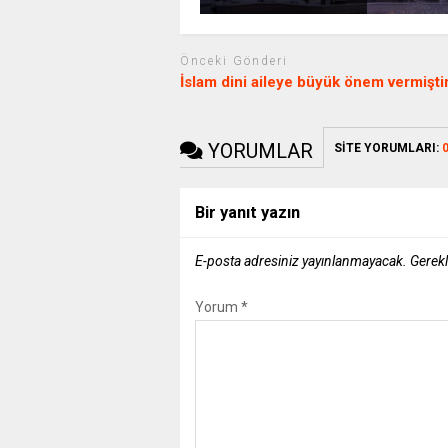
Önceki Gönderi
İslam dini aileye büyük önem vermişti
YORUMLAR
SİTE YORUMLARI:
Bir yanıt yazın
E-posta adresiniz yayınlanmayacak.
Gerekl
Yorum
*