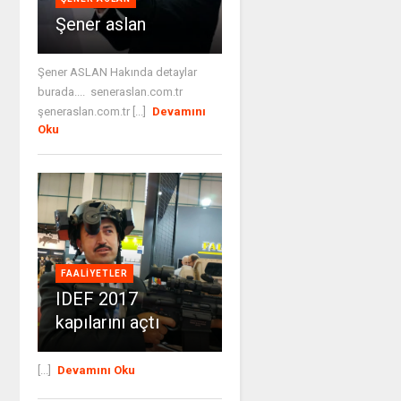
Şener aslan
Şener ASLAN Hakında detaylar
burada.... seneraslan.com.tr
şeneraslan.com.tr [...]
Devamını
Oku
FAALIYETLER
IDEF 2017
kapılarını açtı
[...]
Devamını Oku