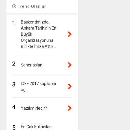
Trend Olanlar
1.
Başkentimizde,
Ankara Tarihinin En
Büyük
Organizasyonuna
Birlikte İmza Attık…
2.
Şener aslan
3.
IDEF 2017 kapılarını
açtı
4.
Yazılım Nedir?
5.
En Çok Kullanılan