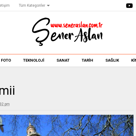
letişim
Tüm Kategoriler
FOTO
TEKNOLOJİ
SANAT
TARİH
SAĞLIK
Kİ
mii
:32 pm