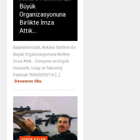
Büyük
Organizasyonuna
Birlikte İmza
Attık…
Başkentimizde, Ankara Tarihinin En
Büyük Organizasyonuna Birlikte
İmza Attık... Dünyanın en büyük
Havacılık, Uzay ve Teknoloji
Festivali TEKNOFEST’in [...]
Devamını Oku
ŞENER ASLAN