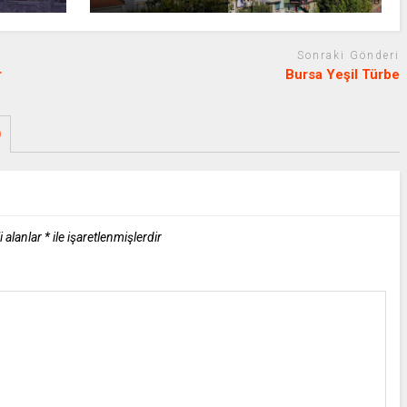
Sonraki Gönderi
r
Bursa Yeşil Türbe
0
i alanlar
*
ile işaretlenmişlerdir