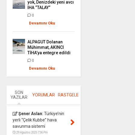
yok, Denizdeki yeni avcı
İHA “TALAY”
0
Devamını Oku
ALPAGUT Dolanan
Mühimmat, AKINCI
TİHA’ya entegre edildi
0
Devamını Oku
SON
YORUMLAR
RASTGELE
YAZILAR
Şener Aslan
:
Türkiye’nin
yerli “Çelik Kubbe” hava
savunma sistemi
29 Ağustos 2025 7:36 Pm