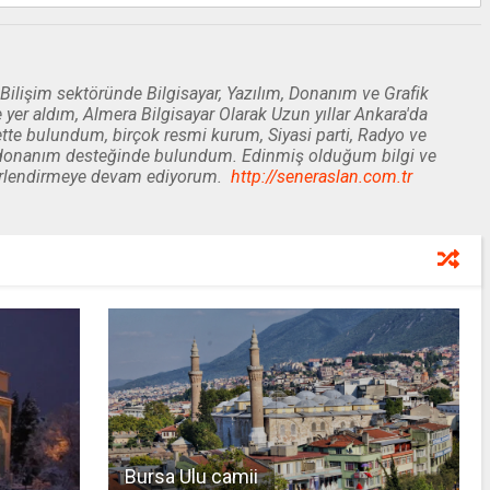
ilişim sektöründe Bilgisayar, Yazılım, Donanım ve Grafik
 yer aldım, Almera Bilgisayar Olarak Uzun yıllar Ankara'da
tte bulundum, birçok resmi kurum, Siyasi parti, Radyo ve
ve donanım desteğinde bulundum. Edinmiş olduğum bilgi ve
erlendirmeye devam ediyorum.
http://seneraslan.com.tr
Bursa Ulu camii