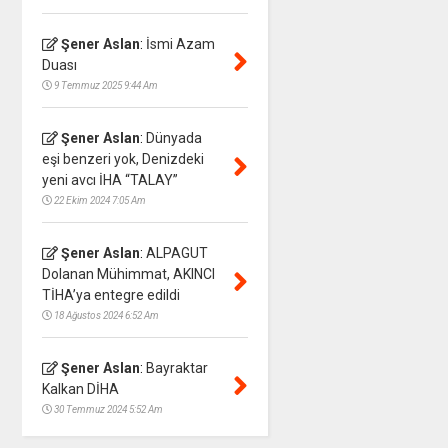
Şener Aslan
:
İsmi Azam
Duası
9 Temmuz 2025 9:44 Am
Şener Aslan
:
Dünyada
eşi benzeri yok, Denizdeki
yeni avcı İHA “TALAY”
22 Ekim 2024 7:05 Am
Şener Aslan
:
ALPAGUT
Dolanan Mühimmat, AKINCI
TİHA’ya entegre edildi
18 Ağustos 2024 6:52 Am
Şener Aslan
:
Bayraktar
Kalkan DİHA
30 Temmuz 2024 5:52 Am