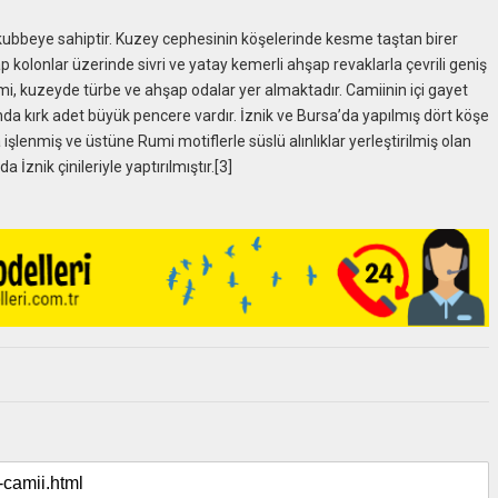
ubbeye sahiptir. Kuzey cephesinin köşelerinde kesme taştan birer
 kolonlar üzerinde sivri ve yatay kemerli ahşap revaklarla çevrili geniş
, kuzeyde türbe ve ahşap odalar yer almaktadır. Camiinin içi gayet
ında kırk adet büyük pencere vardır. İznik ve Bursa’da yapılmış dört köşe
şlenmiş ve üstüne Rumi motiflerle süslü alınlıklar yerleştirilmiş olan
 İznik çinileriyle yaptırılmıştır.[3]