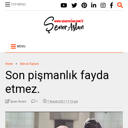
TOP MENU
MENU
Home
Aile ve Toplum
Son pişmanlık fayda
etmez.
Şener Aslan
1
7 Aralık 2021 11:15 pm