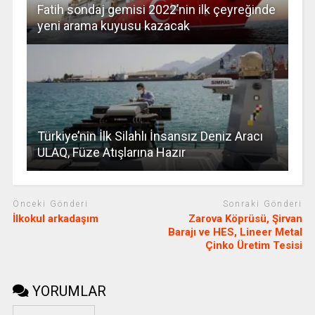
Fatih sondaj gemisi 2022’nin ilk çeyreğinde
yeni arama kuyusu kazacak
Türkiye’nin İlk Silahlı İnsansız Deniz Aracı
ULAQ, Füze Atışlarına Hazır
Önceki Gönderi
Sonraki Gönderi
İlkokul arkadaşım
Zarova Köprüsü, Şirvan
Barajı ve HES, Lineer Metal
Çinko Üretim Tesisi
YORUMLAR