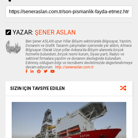
YAZAR:
ŞENER ASLAN
Ben Şener ASLAN uzun Yıllar Bilişim sektöründe Bilgisayar, Yazılım,
Donanım ve Grafik Tasarım çalışmaları içerisinde yer aldım, Almera
Bilgisayar Olarak Uzun yıllar Ankara'da Bilişim alanında birçok
hizmette bulundum, birçok resmi kurum, Siyasi parti, Radyo ve
sektörel firmalara yazılım ve donanım desteğinde bulundum.
Edinmiş olduğum bilgi ve tecrübemi devletimizde değerlendirmeye
devam ediyorum.
http://seneraslan.com.tr
SİZİN İÇİN TAVSİYE EDİLEN