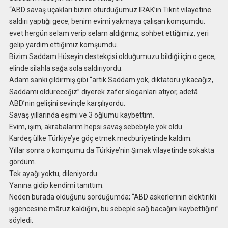
“ABD savaş uçakları bizim oturduğumuz IRAK’ın Tikrit vilayetine
saldırı yaptığı gece, benim evimi yakmaya çalışan komşumdu.
evet hergün selam verip selam aldığımız, sohbet ettiğimiz, yeri
gelip yardım ettiğimiz komşumdu.
Bizim Saddam Hüseyin destekçisi olduğumuzu bildiği için o gece,
elinde silahla sağa sola saldırıyordu.
Adam sanki çıldırmış gibi ‘‘artık Saddam yok, diktatörü yıkacağız,
Saddamı öldüreceğiz’’ diyerek zafer sloganları atıyor, adetâ
ABD’nin gelişini sevinçle karşılıyordu.
Savaş yıllarında eşimi ve 3 oğlumu kaybettim.
Evim, işim, akrabalarım hepsi savaş sebebiyle yok oldu.
Kardeş ülke Türkiye’ye göç etmek mecburiyetinde kaldım.
Yıllar sonra o komşumu da Türkiye’nin Şırnak vilayetinde sokakta
gördüm.
Tek ayağı yoktu, dileniyordu.
Yanına gidip kendimi tanıttım.
Neden burada olduğunu sorduğumda; “ABD askerlerinin elektirikli
işgencesine mâruz kaldığını, bu sebeple sağ bacağını kaybettiğini”
söyledi.