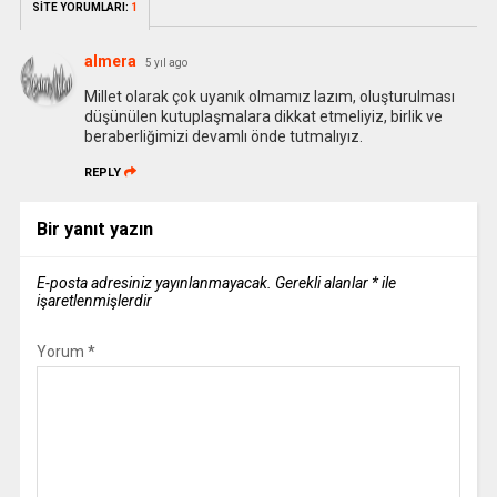
SİTE YORUMLARI:
1
almera
5 yıl ago
Millet olarak çok uyanık olmamız lazım, oluşturulması
düşünülen kutuplaşmalara dikkat etmeliyiz, birlik ve
beraberliğimizi devamlı önde tutmalıyız.
REPLY
Bir yanıt yazın
E-posta adresiniz yayınlanmayacak.
Gerekli alanlar
*
ile
işaretlenmişlerdir
Yorum
*