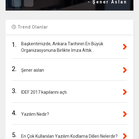
- Şener Aslan
Trend Olanlar
1.
Başkentimizde, Ankara Tarihinin En Büyük
Organizasyonuna Birlikte İmza Attık…
2.
Şener aslan
3.
IDEF 2017 kapılarını açtı
4.
Yazılım Nedir?
5.
En Çok Kullanılan Yazılım Kodlama Dilleri Nelerdir?