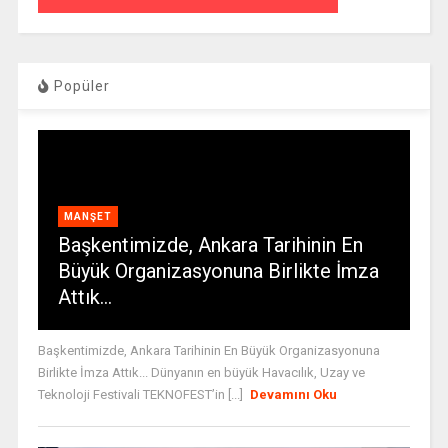
Popüler
MANŞET
Başkentimizde, Ankara Tarihinin En
Büyük Organizasyonuna Birlikte İmza
Attık…
Başkentimizde, Ankara Tarihinin En Büyük Organizasyonuna
Birlikte İmza Attık... Dünyanın en büyük Havacılık, Uzay ve
Teknoloji Festivali TEKNOFEST’in [...]
Devamını Oku