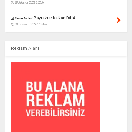
18 Ağustos 2024 6:52 Am
:
Bayraktar Kalkan DİHA
Şener Aslan
30 Temmuz 2024 5:52 Am
Reklam Alanı