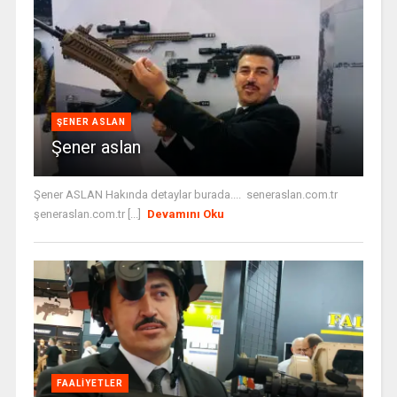
ŞENER ASLAN
Şener aslan
Şener ASLAN Hakında detaylar burada.... seneraslan.com.tr
şeneraslan.com.tr [...]
Devamını Oku
FAALIYETLER