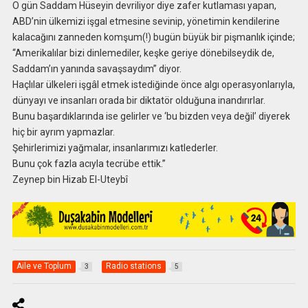
O gün Saddam Hüseyin devriliyor diye zafer kutlaması yapan,
ABD’nin ülkemizi işgal etmesine sevinip, yönetimin kendilerine
kalacağını zanneden komşum(!) bugün büyük bir pişmanlık içinde;
‘‘Amerikalılar bizi dinlemediler, keşke geriye dönebilseydik de,
Saddam’ın yanında savaşsaydım’’ diyor.
Haçlılar ülkeleri işgâl etmek istediğinde önce algı operasyonlarıyla,
dünyayı ve insanları orada bir diktatör olduğuna inandırırlar.
Bunu başardıklarında ise gelirler ve ‘bu bizden veya değil’ diyerek
hiç bir ayrım yapmazlar.
Şehirlerimizi yağmalar, insanlarımızı katlederler.
Bunu çok fazla acıyla tecrübe ettik.’’
Zeynep bin Hizab El-Uteybî
Aile ve Toplum
Radio stations
3
5