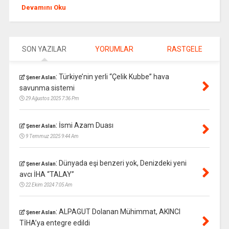
Devamını Oku
SON YAZILAR
YORUMLAR
RASTGELE
:
Türkiye’nin yerli “Çelik Kubbe” hava
Şener Aslan
savunma sistemi
29 Ağustos 2025 7:36 Pm
:
İsmi Azam Duası
Şener Aslan
9 Temmuz 2025 9:44 Am
:
Dünyada eşi benzeri yok, Denizdeki yeni
Şener Aslan
avcı İHA “TALAY”
22 Ekim 2024 7:05 Am
:
ALPAGUT Dolanan Mühimmat, AKINCI
Şener Aslan
TİHA’ya entegre edildi