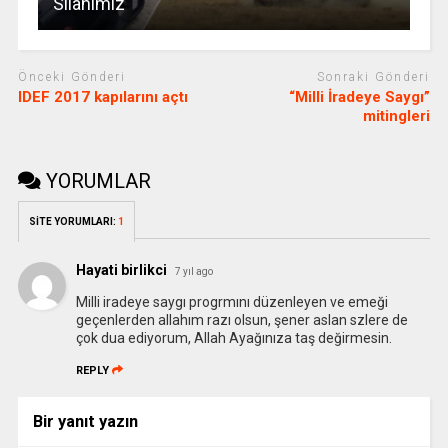
Silahımız
Önceki Gönderi
Sonraki Gönderi
IDEF 2017 kapılarını açtı
“Milli İradeye Saygı”
mitingleri
YORUMLAR
SİTE YORUMLARI:
1
Hayati birlikci
7 yıl ago
Milli iradeye saygı progrmını düzenleyen ve emeği
geçenlerden allahım razı olsun, şener aslan szlere de
çok dua ediyorum, Allah Ayağınıza taş değirmesin.
REPLY
Bir yanıt yazın