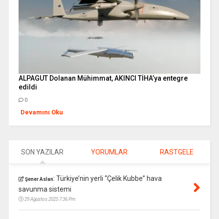
ALPAGUT Dolanan Mühimmat, AKINCI TİHA’ya entegre
edildi
0
Devamını Oku
SON YAZILAR
YORUMLAR
RASTGELE
:
Türkiye’nin yerli “Çelik Kubbe” hava
Şener Aslan
savunma sistemi
29 Ağustos 2025 7:36 Pm