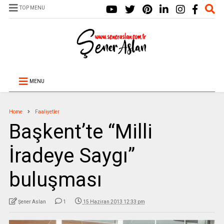
TOP MENU
MENU
Home
Faaliyetler
Başkent’te “Milli
İradeye Saygı”
buluşması
Şener Aslan
1
15 Haziran 2013 12:33 pm