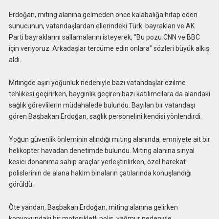
Erdoğan, miting alanına gelmeden önce kalabalığa hitap eden
sunucunun, vatandaşlardan ellerindeki Türk bayrakları ve AK
Parti bayraklarını sallamalarını isteyerek, “Bu pozu CNN ve BBC
için veriyoruz. Arkadaşlar tercüme edin onlara” sözleri büyük alkış
aldı.
Mitingde aşırı yoğunluk nedeniyle bazı vatandaşlar ezilme
tehlikesi geçirirken, baygınlık geçiren bazı katılımcılara da alandaki
sağlık görevlilerin müdahalede bulundu. Bayılan bir vatandaşı
gören Başbakan Erdoğan, sağlık personelini kendisi yönlendirdi.
Yoğun güvenlik önleminin alındığı miting alanında, emniyete ait bir
helikopter havadan denetimde bulundu. Miting alanına sinyal
kesici donanıma sahip araçlar yerleştirilirken, özel harekat
polislerinin de alana hakim binaların çatılarında konuşlandığı
görüldü.
Öte yandan, Başbakan Erdoğan, miting alanına gelirken
konvoyundaki bir motosikletli polis, yağmur nedeniyle