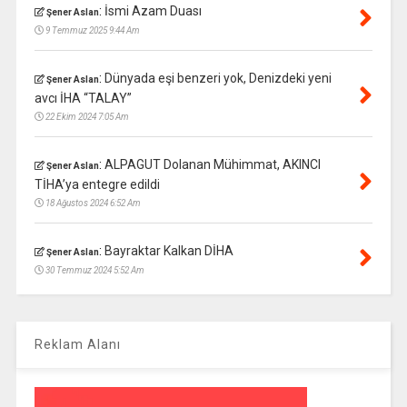
:
İsmi Azam Duası
Şener Aslan
9 Temmuz 2025 9:44 Am
:
Dünyada eşi benzeri yok, Denizdeki yeni
Şener Aslan
avcı İHA “TALAY”
22 Ekim 2024 7:05 Am
:
ALPAGUT Dolanan Mühimmat, AKINCI
Şener Aslan
TİHA’ya entegre edildi
18 Ağustos 2024 6:52 Am
:
Bayraktar Kalkan DİHA
Şener Aslan
30 Temmuz 2024 5:52 Am
Reklam Alanı