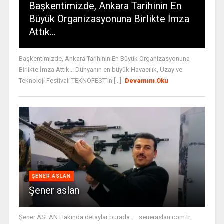
Başkentimizde, Ankara Tarihinin En
Büyük Organizasyonuna Birlikte İmza
Attık…
Başkentimizde, Ankara Tarihinin En Büyük Organizasyonuna
Birlikte İmza Attık... Dünyanın en büyük Havacılık, Uzay ve
Teknoloji Festivali TEKNOFEST’in [...]
Devamını Oku
ŞENER ASLAN
Şener aslan
Şener ASLAN Hakında detaylar burada.... seneraslan.com.tr