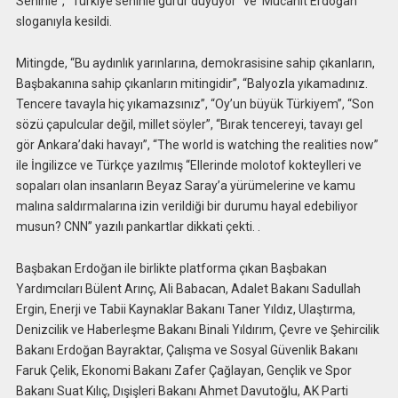
Seninle”, “Türkiye seninle gurur duyuyor” ve ‘Mücahit Erdoğan”
sloganıyla kesildi.
Mitingde, “Bu aydınlık yarınlarına, demokrasisine sahip çıkanların,
Başbakanına sahip çıkanların mitingidir”, “Balyozla yıkamadınız.
Tencere tavayla hiç yıkamazsınız”, “Oy’un büyük Türkiyem”, “Son
sözü çapulcular değil, millet söyler”, “Bırak tencereyi, tavayı gel
gör Ankara’daki havayı”, “The world is watching the realities now”
ile İngilizce ve Türkçe yazılmış “Ellerinde molotof kokteylleri ve
sopaları olan insanların Beyaz Saray’a yürümelerine ve kamu
malına saldırmalarına izin verildiği bir durumu hayal edebiliyor
musun? CNN” yazılı pankartlar dikkati çekti. .
Başbakan Erdoğan ile birlikte platforma çıkan Başbakan
Yardımcıları Bülent Arınç, Ali Babacan, Adalet Bakanı Sadullah
Ergin, Enerji ve Tabii Kaynaklar Bakanı Taner Yıldız, Ulaştırma,
Denizcilik ve Haberleşme Bakanı Binali Yıldırım, Çevre ve Şehircilik
Bakanı Erdoğan Bayraktar, Çalışma ve Sosyal Güvenlik Bakanı
Faruk Çelik, Ekonomi Bakanı Zafer Çağlayan, Gençlik ve Spor
Bakanı Suat Kılıç, Dışişleri Bakanı Ahmet Davutoğlu, AK Parti