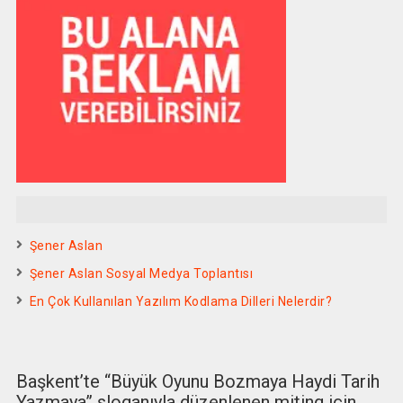
Şener Aslan
Şener Aslan Sosyal Medya Toplantısı
En Çok Kullanılan Yazılım Kodlama Dilleri Nelerdir?
Başkent’te “Büyük Oyunu Bozmaya Haydi Tarih
Yazmaya” sloganıyla düzenlenen miting için