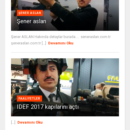
ŞENER ASLAN
Şener aslan
Şener ASLAN Hakında detaylar burada.... seneraslan.com.tr
şeneraslan.com.tr [...]
Devamını Oku
FAALIYETLER
IDEF 2017 kapılarını açtı
[...]
Devamını Oku