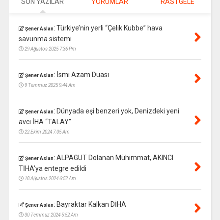
SON YAZILAR
YORUMLAR
RASTGELE
:
Türkiye’nin yerli “Çelik Kubbe” hava
Şener Aslan
savunma sistemi
29 Ağustos 2025 7:36 Pm
:
İsmi Azam Duası
Şener Aslan
9 Temmuz 2025 9:44 Am
:
Dünyada eşi benzeri yok, Denizdeki yeni
Şener Aslan
avcı İHA “TALAY”
22 Ekim 2024 7:05 Am
:
ALPAGUT Dolanan Mühimmat, AKINCI
Şener Aslan
TİHA’ya entegre edildi
18 Ağustos 2024 6:52 Am
:
Bayraktar Kalkan DİHA
Şener Aslan
30 Temmuz 2024 5:52 Am