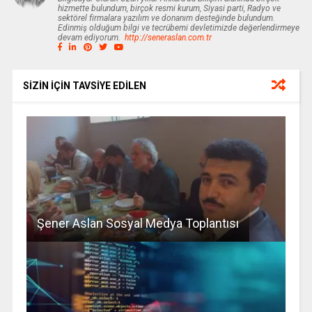
hizmette bulundum, birçok resmi kurum, Siyasi parti, Radyo ve
sektörel firmalara yazılım ve donanım desteğinde bulundum.
Edinmiş olduğum bilgi ve tecrübemi devletimizde değerlendirmeye
devam ediyorum.
http://seneraslan.com.tr
SİZİN İÇİN TAVSİYE EDİLEN
Şener Aslan Sosyal Medya Toplantısı