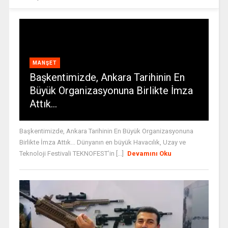
MANŞET
Başkentimizde, Ankara Tarihinin En
Büyük Organizasyonuna Birlikte İmza
Attık…
Başkentimizde, Ankara Tarihinin En Büyük Organizasyonuna
Birlikte İmza Attık... Dünyanın en büyük Havacılık, Uzay ve
Teknoloji Festivali TEKNOFEST’in [...]
Devamını Oku