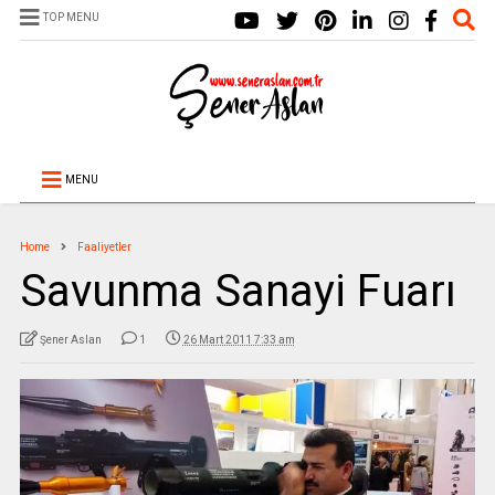
TOP MENU
MENU
Home
Faaliyetler
Savunma Sanayi Fuarı
Şener Aslan
1
26 Mart 2011 7:33 am