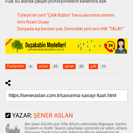
Fuar, bu alanda çalışan profesyonellerin katılımına açık.
Türkiye’nin yerli “Çelik Kubbe” hava savunma sistemi
İsmi Azam Duası
Dünyada eşi benzeri yok, Denizdeki yeni avcı İHA “TALAY”
Faaliyetler
aslan
şener
yök
6
23
23
11
YAZAR:
ŞENER ASLAN
Ben Şener ASLAN uzun Yıllar Bilişim sektöründe Bilgisayar, Yazılım,
Donanım ve Grafik Tasarım çalışmaları içerisinde yer aldım, Almera
Bilgisayar Olarak Uzun yıllar Ankara'da Bilişim alanında birçok