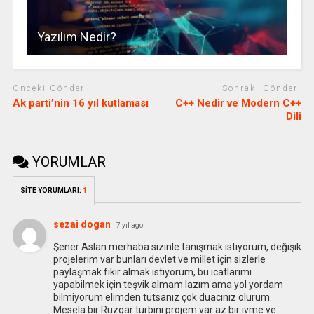
Yazılım Nedir?
Önceki Gönderi
Sonraki Gönderi
Ak parti’nin 16 yıl kutlaması
C++ Nedir ve Modern C++
Dili
YORUMLAR
SİTE YORUMLARI:
1
sezai dogan
7 yıl ago
Şener Aslan merhaba sizinle tanışmak istiyorum, değişik
projelerim var bunları devlet ve millet için sizlerle
paylaşmak fikir almak istiyorum, bu icatlarımı
yapabilmek için teşvik almam lazım ama yol yordam
bilmiyorum elimden tutsanız çok duacınız olurum.
Mesela bir Rüzgar türbini projem var az bir ivme ve