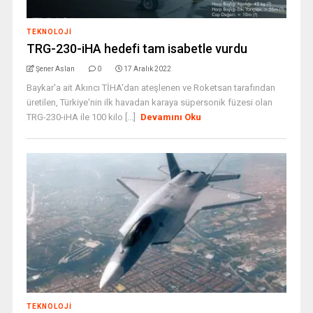
TEKNOLOJI
TRG-230-iHA hedefi tam isabetle vurdu
Şener Aslan
0
17 Aralık 2022
Baykar'a ait Akıncı TİHA'dan ateşlenen ve Roketsan tarafından
üretilen, Türkiye'nin ilk havadan karaya süpersonik füzesi olan
TRG-230-iHA ile 100 kilo [...]
Devamını Oku
TEKNOLOJI