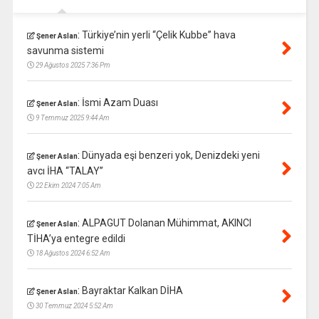
:
Türkiye’nin yerli “Çelik Kubbe” hava
Şener Aslan
savunma sistemi
29 Ağustos 2025 7:36 Pm
:
İsmi Azam Duası
Şener Aslan
9 Temmuz 2025 9:44 Am
:
Dünyada eşi benzeri yok, Denizdeki yeni
Şener Aslan
avcı İHA “TALAY”
22 Ekim 2024 7:05 Am
:
ALPAGUT Dolanan Mühimmat, AKINCI
Şener Aslan
TİHA’ya entegre edildi
18 Ağustos 2024 6:52 Am
:
Bayraktar Kalkan DİHA
Şener Aslan
30 Temmuz 2024 5:52 Am