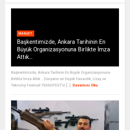
MANŞET
Başkentimizde, Ankara Tarihinin En
Büyük Organizasyonuna Birlikte İmza
Attık…
Başkentimizde, Ankara Tarihinin En Büyük Organizasyonuna
Birlikte İmza Attık... Dünyanın en büyük Havacılık, Uzay ve
Teknoloji Festivali TEKNOFEST’in [...]
Devamını Oku