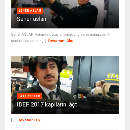
ŞENER ASLAN
Şener aslan
Şener ASLAN Hakında detaylar burada.... seneraslan.com.tr
şeneraslan.com.tr [...]
Devamını Oku
FAALIYETLER
IDEF 2017 kapılarını açtı
[...]
Devamını Oku