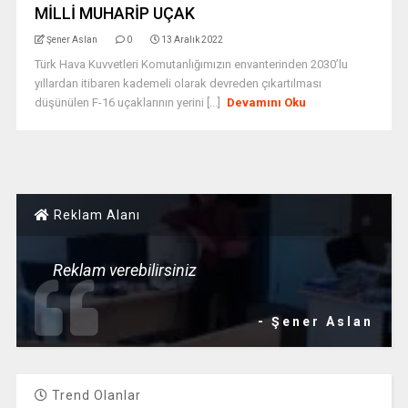
MİLLİ MUHARİP UÇAK
Şener Aslan
0
13 Aralık 2022
Türk Hava Kuvvetleri Komutanlığımızın envanterinden 2030’lu
yıllardan itibaren kademeli olarak devreden çıkartılması
düşünülen F-16 uçaklarının yerini [...]
Devamını Oku
Reklam Alanı
Reklam verebilirsiniz
- Şener Aslan
Trend Olanlar