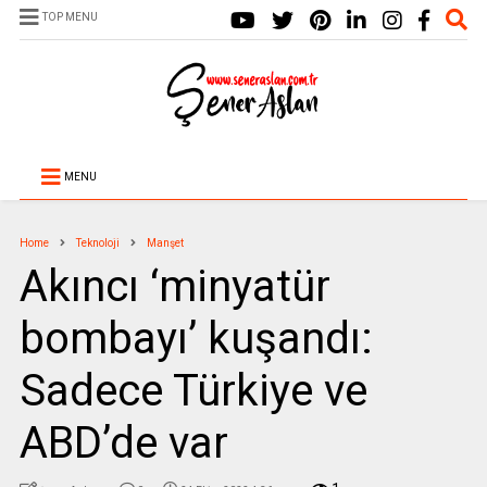
TOP MENU
MENU
Home
Teknoloji
Manşet
Akıncı ‘minyatür
bombayı’ kuşandı:
Sadece Türkiye ve
ABD’de var