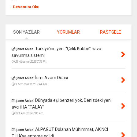
Devamını Oku
SON YAZILAR
YORUMLAR
RASTGELE
:
Türkiye’nin yerli “Çelik Kubbe” hava
Şener Aslan
savunma sistemi
29 Ağustos 2025 7:36 Pm
:
İsmi Azam Duası
Şener Aslan
9 Temmuz 2025 9:44 Am
:
Dünyada eşi benzeri yok, Denizdeki yeni
Şener Aslan
avcı İHA “TALAY”
22 Ekim 2024 7:05 Am
:
ALPAGUT Dolanan Mühimmat, AKINCI
Şener Aslan
TİHA’ya entegre edildi