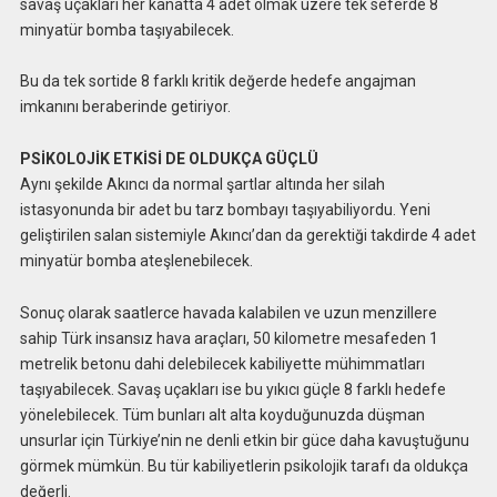
savaş uçakları her kanatta 4 adet olmak üzere tek seferde 8
minyatür bomba taşıyabilecek.
Bu da tek sortide 8 farklı kritik değerde hedefe angajman
imkanını beraberinde getiriyor.
PSİKOLOJİK ETKİSİ DE OLDUKÇA GÜÇLÜ
Aynı şekilde Akıncı da normal şartlar altında her silah
istasyonunda bir adet bu tarz bombayı taşıyabiliyordu. Yeni
geliştirilen salan sistemiyle Akıncı’dan da gerektiği takdirde 4 adet
minyatür bomba ateşlenebilecek.
Sonuç olarak saatlerce havada kalabilen ve uzun menzillere
sahip Türk insansız hava araçları, 50 kilometre mesafeden 1
metrelik betonu dahi delebilecek kabiliyette mühimmatları
taşıyabilecek. Savaş uçakları ise bu yıkıcı güçle 8 farklı hedefe
yönelebilecek. Tüm bunları alt alta koyduğunuzda düşman
unsurlar için Türkiye’nin ne denli etkin bir güce daha kavuştuğunu
görmek mümkün. Bu tür kabiliyetlerin psikolojik tarafı da oldukça
değerli.