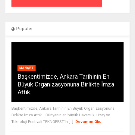
Popüler
MANŞET
Başkentimizde, Ankara Tarihinin En
Büyük Organizasyonuna Birlikte İmza
Attık…
Başkentimizde, Ankara Tarihinin En Büyük Organizasyonuna
Birlikte İmza Attık... Dünyanın en büyük Havacılık, Uzay ve
Teknoloji Festivali TEKNOFEST’in [...]
Devamını Oku