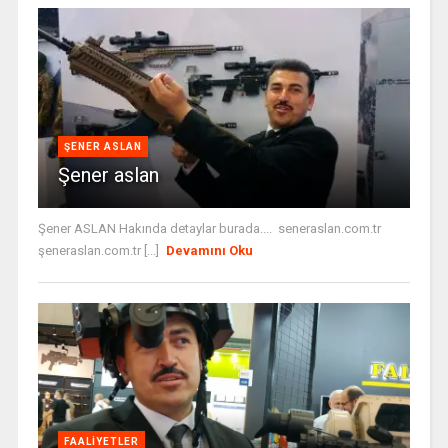
ŞENER ASLAN
Şener aslan
Şener ASLAN Hakında detaylar burada.... seneraslan.com.tr
şeneraslan.com.tr [...]
Devamını Oku
FAALIYETLER