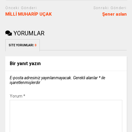
Önceki Gönderi
Sonraki Gönderi
MİLLİ MUHARİP UÇAK
Şener aslan
YORUMLAR
SİTE YORUMLARI:
0
Bir yanıt yazın
E-posta adresiniz yayınlanmayacak.
Gerekli alanlar
*
ile
işaretlenmişlerdir
Yorum
*