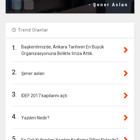
- Şener Aslan
Trend Olanlar
1.
Başkentimizde, Ankara Tarihinin En Büyük
Organizasyonuna Birlikte İmza Attık…
2.
Şener aslan
3.
IDEF 2017 kapılarını açtı
4.
Yazılım Nedir?
5.
En Çok Kullanılan Yazılım Kodlama Dilleri Nelerdir?