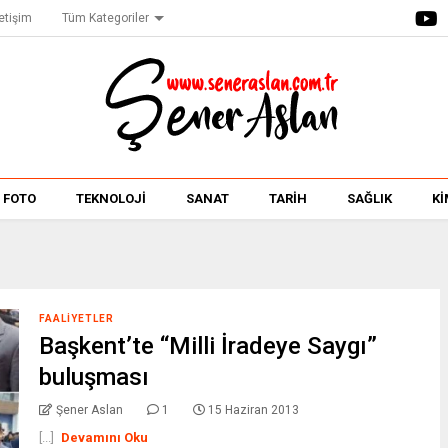
letişim
Tüm Kategoriler
FOTO
TEKNOLOJİ
SANAT
TARİH
SAĞLIK
Kİ
FAALIYETLER
Başkent’te “Milli İradeye Saygı”
buluşması
Şener Aslan
1
15 Haziran 2013
[...]
Devamını Oku