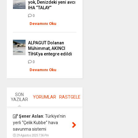
yok, Denizdeki yeni avcı
İHA “TALAY”
0
Devamını Oku
ALPAGUT Dolanan
Mühimmat, AKINCI
TİHA’ya entegre edildi
0
Devamını Oku
SON
YORUMLAR
RASTGELE
YAZILAR
Şener Aslan
:
Türkiye’nin
yerli “Çelik Kubbe” hava
savunma sistemi
29 Ağustos 2025 7:36 Pm