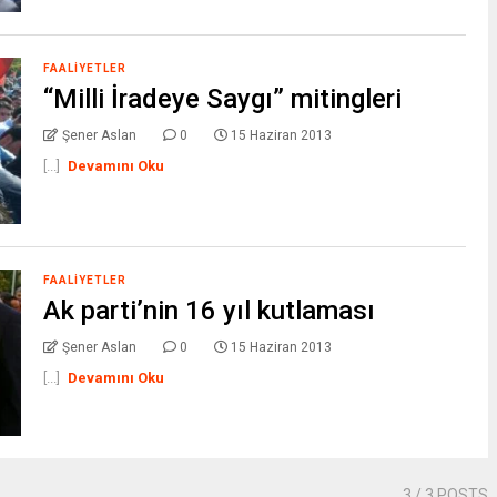
FAALIYETLER
“Milli İradeye Saygı” mitingleri
Şener Aslan
0
15 Haziran 2013
[...]
Devamını Oku
FAALIYETLER
Ak parti’nin 16 yıl kutlaması
Şener Aslan
0
15 Haziran 2013
[...]
Devamını Oku
3
/ 3 POSTS