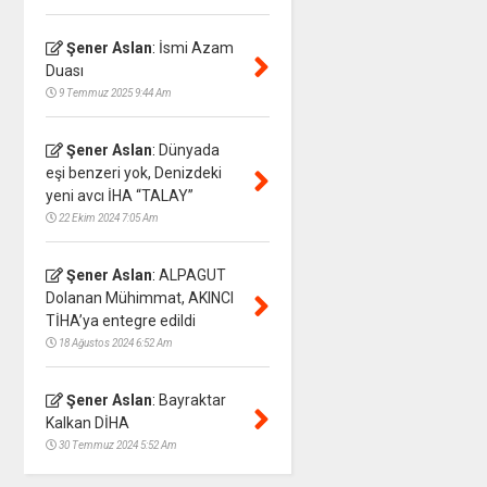
Şener Aslan
:
İsmi Azam
Duası
9 Temmuz 2025 9:44 Am
Şener Aslan
:
Dünyada
eşi benzeri yok, Denizdeki
yeni avcı İHA “TALAY”
22 Ekim 2024 7:05 Am
Şener Aslan
:
ALPAGUT
Dolanan Mühimmat, AKINCI
TİHA’ya entegre edildi
18 Ağustos 2024 6:52 Am
Şener Aslan
:
Bayraktar
Kalkan DİHA
30 Temmuz 2024 5:52 Am