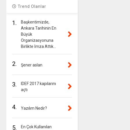
Trend Olanlar
1.
Başkentimizde,
Ankara Tarihinin En
Büyük
Organizasyonuna
Birlikte İmza Attık…
2.
Şener aslan
3.
IDEF 2017 kapılarını
açtı
4.
Yazılım Nedir?
5.
En Çok Kullanılan