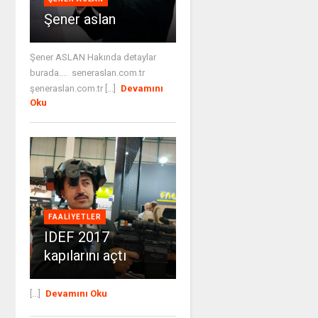
Şener aslan
Şener ASLAN Hakında detaylar
burada.... seneraslan.com.tr
şeneraslan.com.tr [...]
Devamını
Oku
FAALIYETLER
IDEF 2017
kapılarını açtı
[...]
Devamını Oku