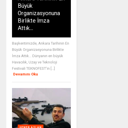
Büyük
Organizasyonuna
Birlikte İmza
Attık…
Başkentimizde, Ankara Tarihinin En
Büyük Organizasyonuna Birlikte
İmza Attık... Dünyanın en büyük
Havacılık, Uzay ve Teknoloji
Festivali TEKNOFEST’in [...]
Devamını Oku
ŞENER ASLAN