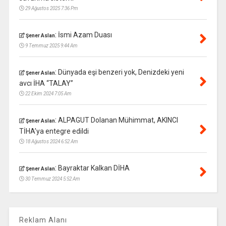
29 Ağustos 2025 7:36 Pm
:
İsmi Azam Duası
Şener Aslan
9 Temmuz 2025 9:44 Am
:
Dünyada eşi benzeri yok, Denizdeki yeni
Şener Aslan
avcı İHA “TALAY”
22 Ekim 2024 7:05 Am
:
ALPAGUT Dolanan Mühimmat, AKINCI
Şener Aslan
TİHA’ya entegre edildi
18 Ağustos 2024 6:52 Am
:
Bayraktar Kalkan DİHA
Şener Aslan
30 Temmuz 2024 5:52 Am
Reklam Alanı