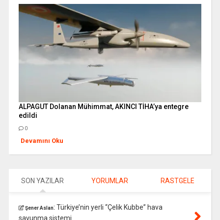
ALPAGUT Dolanan Mühimmat, AKINCI TİHA’ya entegre
edildi
0
Devamını Oku
SON YAZILAR
YORUMLAR
RASTGELE
:
Türkiye’nin yerli “Çelik Kubbe” hava
Şener Aslan
savunma sistemi