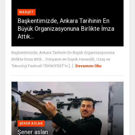
MANŞET
Başkentimizde, Ankara Tarihinin En
Büyük Organizasyonuna Birlikte İmza
Attık…
Başkentimizde, Ankara Tarihinin En Büyük Organizasyonuna
Birlikte İmza Attık... Dünyanın en büyük Havacılık, Uzay ve
Teknoloji Festivali TEKNOFEST’in [...]
Devamını Oku
ŞENER ASLAN
Şener aslan