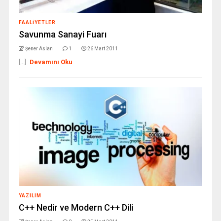
FAALIYETLER
Savunma Sanayi Fuarı
Şener Aslan
1
26 Mart 2011
[...]
Devamını Oku
YAZILIM
C++ Nedir ve Modern C++ Dili