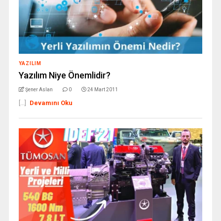
YAZILIM
Yazılım Niye Önemlidir?
Şener Aslan
0
24 Mart 2011
[...]
Devamını Oku