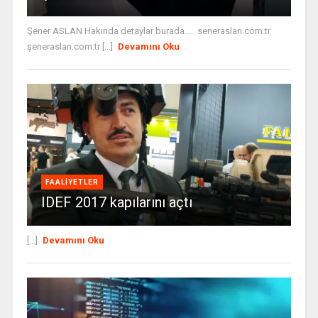
Şener ASLAN Hakında detaylar burada.... seneraslan.com.tr
şeneraslan.com.tr [...]
Devamını Oku
FAALIYETLER
IDEF 2017 kapılarını açtı
[...]
Devamını Oku