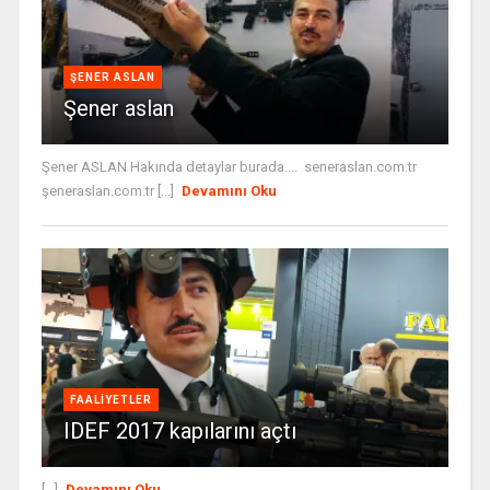
ŞENER ASLAN
Şener aslan
Şener ASLAN Hakında detaylar burada.... seneraslan.com.tr
şeneraslan.com.tr [...]
Devamını Oku
FAALIYETLER
IDEF 2017 kapılarını açtı
[...]
Devamını Oku