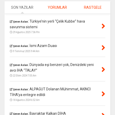
SON YAZILAR
YORUMLAR
RASTGELE
:
Türkiye’nin yerli “Çelik Kubbe” hava
Şener Aslan
savunma sistemi
29 Ağustos 2025 7:36 Pm
:
İsmi Azam Duası
Şener Aslan
9 Temmuz 2025 9:44 Am
:
Dünyada eşi benzeri yok, Denizdeki yeni
Şener Aslan
avcı İHA “TALAY”
22 Ekim 2024 7:05 Am
:
ALPAGUT Dolanan Mühimmat, AKINCI
Şener Aslan
TİHA’ya entegre edildi
18 Ağustos 2024 6:52 Am
:
Bayraktar Kalkan DİHA
Şener Aslan