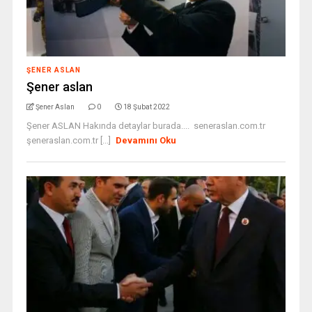
ŞENER ASLAN
Şener aslan
Şener Aslan
0
18 Şubat 2022
Şener ASLAN Hakında detaylar burada.... seneraslan.com.tr
şeneraslan.com.tr [...]
Devamını Oku