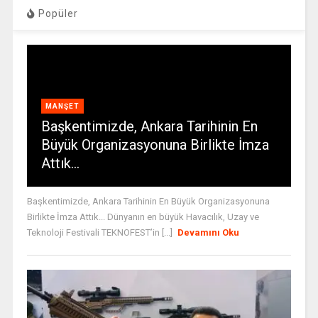
Popüler
MANŞET
Başkentimizde, Ankara Tarihinin En
Büyük Organizasyonuna Birlikte İmza
Attık…
Başkentimizde, Ankara Tarihinin En Büyük Organizasyonuna
Birlikte İmza Attık... Dünyanın en büyük Havacılık, Uzay ve
Teknoloji Festivali TEKNOFEST’in [...]
Devamını Oku