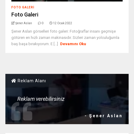
FOTO GALERI
Foto Galeri
Şener Aslan
0
12 Ocak 2022
Şener Aslan görselleri foto galeri: Fotoğraflar insanı geçmişe
götüren en hızlı zaman makinasıdır. Sizleri zaman yolculuğumla
baş başa bırakıyorum. E [...]
Devamını Oku
Reklam Alanı
Reklam verebilirsiniz
- Şener Aslan