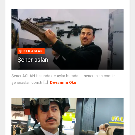
ŞENER ASLAN
Şener aslan
Şener ASLAN Hakında detaylar burada.... seneraslan.com.tr
şeneraslan.com.tr [...]
Devamını Oku