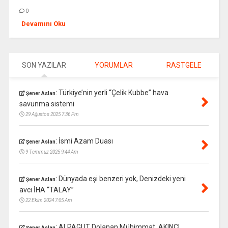
0
Devamını Oku
SON YAZILAR
YORUMLAR
RASTGELE
:
Türkiye’nin yerli “Çelik Kubbe” hava
Şener Aslan
savunma sistemi
29 Ağustos 2025 7:36 Pm
:
İsmi Azam Duası
Şener Aslan
9 Temmuz 2025 9:44 Am
:
Dünyada eşi benzeri yok, Denizdeki yeni
Şener Aslan
avcı İHA “TALAY”
22 Ekim 2024 7:05 Am
:
ALPAGUT Dolanan Mühimmat, AKINCI
Şener Aslan