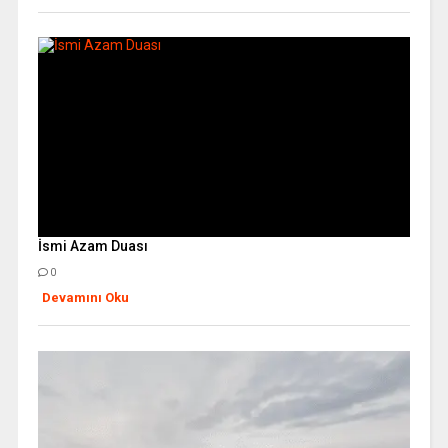
İsmi Azam Duası
0
Devamını Oku