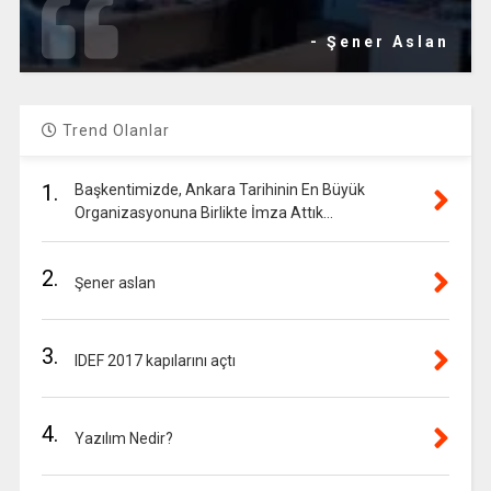
- Şener Aslan
Trend Olanlar
1.
Başkentimizde, Ankara Tarihinin En Büyük
Organizasyonuna Birlikte İmza Attık…
2.
Şener aslan
3.
IDEF 2017 kapılarını açtı
4.
Yazılım Nedir?