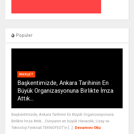
Popüler
MANŞET
Başkentimizde, Ankara Tarihinin En
Büyük Organizasyonuna Birlikte İmza
Attık…
Başkentimizde, Ankara Tarihinin En Büyük Organizasyonuna
Birlikte İmza Attık... Dünyanın en büyük Havacılık, Uzay ve
Teknoloji Festivali TEKNOFEST’in [...]
Devamını Oku