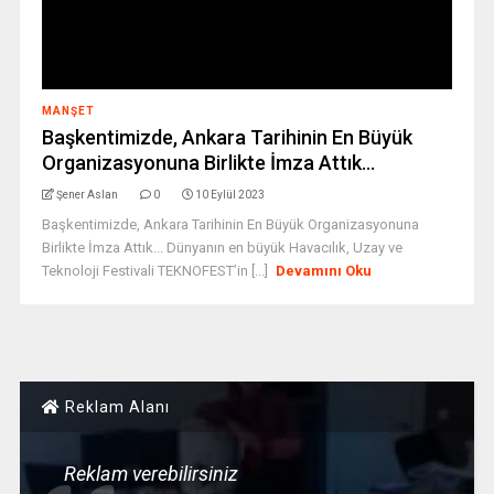
MANŞET
Başkentimizde, Ankara Tarihinin En Büyük
Organizasyonuna Birlikte İmza Attık…
Şener Aslan
0
10 Eylül 2023
Başkentimizde, Ankara Tarihinin En Büyük Organizasyonuna
Birlikte İmza Attık... Dünyanın en büyük Havacılık, Uzay ve
Teknoloji Festivali TEKNOFEST’in [...]
Devamını Oku
Reklam Alanı
Reklam verebilirsiniz