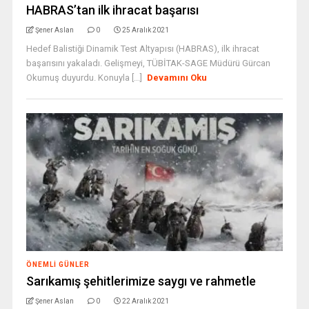
HABRAS’tan ilk ihracat başarısı
Şener Aslan
0
25 Aralık 2021
Hedef Balistiği Dinamik Test Altyapısı (HABRAS), ilk ihracat
başarısını yakaladı. Gelişmeyi, TÜBİTAK-SAGE Müdürü Gürcan
Okumuş duyurdu. Konuyla [...]
Devamını Oku
ÖNEMLI GÜNLER
Sarıkamış şehitlerimize saygı ve rahmetle
Şener Aslan
0
22 Aralık 2021