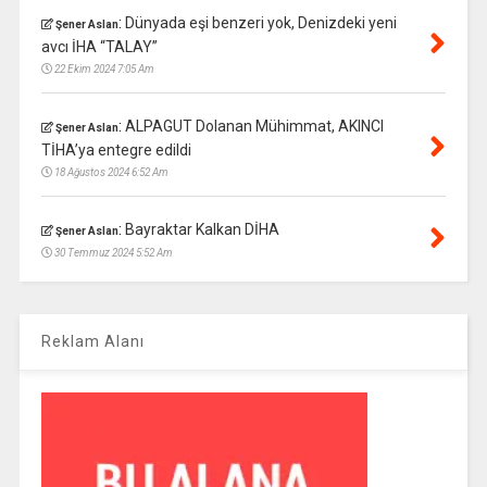
:
Dünyada eşi benzeri yok, Denizdeki yeni
Şener Aslan
avcı İHA “TALAY”
22 Ekim 2024 7:05 Am
:
ALPAGUT Dolanan Mühimmat, AKINCI
Şener Aslan
TİHA’ya entegre edildi
18 Ağustos 2024 6:52 Am
:
Bayraktar Kalkan DİHA
Şener Aslan
30 Temmuz 2024 5:52 Am
Reklam Alanı