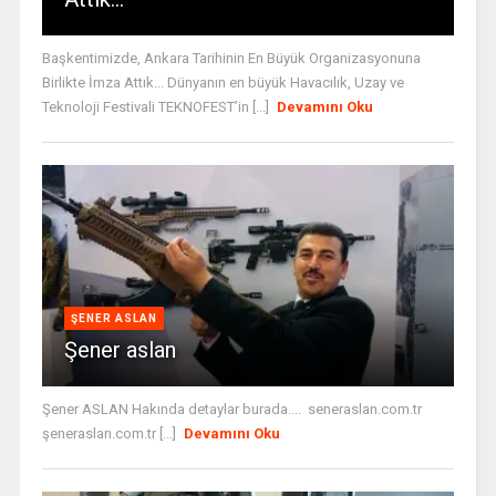
Başkentimizde, Ankara Tarihinin En Büyük Organizasyonuna
Birlikte İmza Attık... Dünyanın en büyük Havacılık, Uzay ve
Teknoloji Festivali TEKNOFEST’in [...]
Devamını Oku
ŞENER ASLAN
Şener aslan
Şener ASLAN Hakında detaylar burada.... seneraslan.com.tr
şeneraslan.com.tr [...]
Devamını Oku