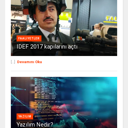
FAALIYETLER
IDEF 2017 kapılarını açtı
[...]
Devamını Oku
YAZILIM
Yazılım Nedir?