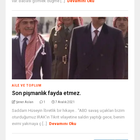
var. Babası gömlek düğme [...]
Devamını Oku
AILE VE TOPLUM
Son pişmanlık fayda etmez.
Şener Aslan
1
7 Aralık 2021
Saddam Hüseyin İbretlik bir hikaye... "ABD savaş uçakları bizim
oturduğumuz IRAK'ın Tikrit vilayetine saldırı yaptığı gece, benim
evimi yakmaya ç [...]
Devamını Oku