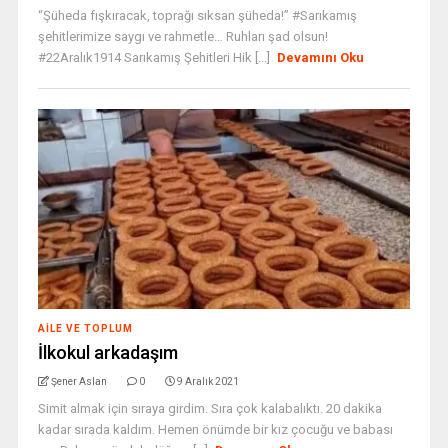
“Şüheda fışkıracak, toprağı sıksan şüheda!” #Sarıkamış
şehitlerimize saygı ve rahmetle… Ruhları şad olsun!
#22Aralık1914 Sarıkamış Şehitleri Hik [...]
Devamını Oku
AILE VE TOPLUM
İlkokul arkadaşım
Şener Aslan
0
9 Aralık 2021
Simit almak için sıraya girdim. Sıra çok kalabalıktı. 20 dakika
kadar sırada kaldım. Hemen önümde bir kız çocuğu ve babası