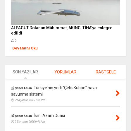
ALPAGUT Dolanan Mühimmat, AKINCI TİHA’ya entegre
edildi
0
Devamını Oku
SON YAZILAR
YORUMLAR
RASTGELE
:
Türkiye’nin yerli “Çelik Kubbe” hava
Şener Aslan
savunma sistemi
29 Ağustos 2025 7:36 Pm
:
İsmi Azam Duası
Şener Aslan
9 Temmuz 2025 9:44 Am